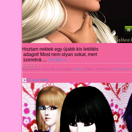
Hoztam n
ektek egy
újabb kis letölté
s
adagot! Most
nem olyan
sokat,
mert
szeretn&
...
Tovább »
Megtekintések száma:
884
|
Hozzáadta::
Mirabell
|
Dátum:
2013.Már.30
|
Hozzászólások 
Új sori ötlet