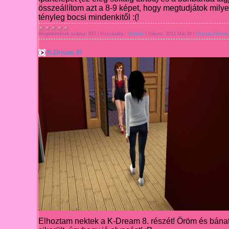
összeállítom azt a 8-9 képet, hogy megtudjátok milyen
tényleg bocsi mindenkitől :(!
Megtekintések száma:
637
|
Hozzáadta::
Mirabell
|
Dátum:
2013.Már.28
|
Hozzászólások 
K-Dream 8!
E
lhoztam nektek a K-Dream 8. részét! Öröm és bánat 