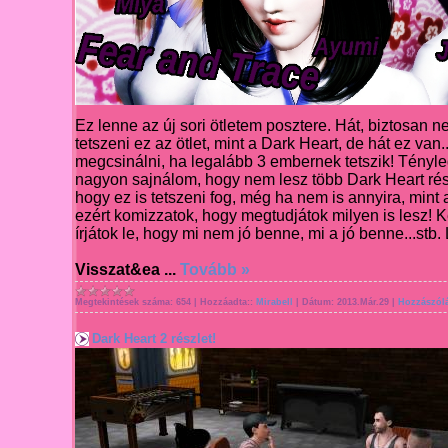
Ez lenne az új sori ötletem posztere. Hát, bi
ztosan n
tetszeni ez az ötlet, mint a Dark Heart, de hát ez van
.
megcsinálni, ha legalább 3 embernek tetszik!
Tényle
nagyon
sajnálom, hogy nem lesz több Dark Heart rés
hogy ez is tets
zeni fog, még ha nem i
s annyira, mint 
e
zért komizzatok, h
ogy megtudjátok
milyen is lesz! Ké
írjátok le, hogy mi nem jó benne, mi
a jó benne...stb. 
Visszat&ea
...
Tovább »
Megtekintések száma:
654
|
Hozzáadta::
Mirabell
|
Dátum:
2013.Már.29
|
Hozzászólá
Dark Heart 2 részlet!