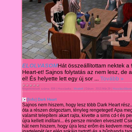
ELOLVASOM
Hát összeállítottam nektek a
Heart-et! Sajnos folytatás az nem lesz, de 
el! És helyette lett egy új s
or
...
Tovább »
Megtekintések száma:
656
|
Hozzáadta::
Mirabell
|
Dátum:
2013.Már.29
|
Hozzászólások 
[Info] Dark Heart
Sajnos nem hiszem, hogy lesz több Dark Heart rész.
óta a részen dolgoztam, tényleg rengeteget! Apa meg 
valamit telepíteni akart rajta, kivette a sims cd-t és pe
újra kellett indítani... és persze minden elveszett! Cs
hát nem hiszem, hogy újra lesz erőm és kedvem me
ipartelepét (ez elég sokáig tartott) és a bűnbanda tagj