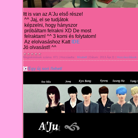
Itt is van az A'Ju első része!
^^ Jaj, el se tudjátok
képzelni, hogy hányszor
próbáltam felrakni XD De most
felraktam!
^^ 3 komi és folytatom!
Az elolvasás
hoz Katt
IDE
Jó olvasást!! ^^
Megtekintések száma:
671
|
Hozzáadta::
Mirabell
|
Dátum:
2013.Ápr.11
|
Hozzászólások 
Egy új sori /lehet/