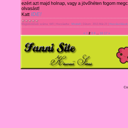
ezért azt majd holnap, vagy a
jövőhéten fogom megcs
olvasást!
IDE!
Katt
Megtekintések száma:
645
|
Hozzáadta::
Mirabell
|
Dátum:
2013.Már.23
|
Hozzászólások 
«
1
2
3
4
...
16
17
»
Co