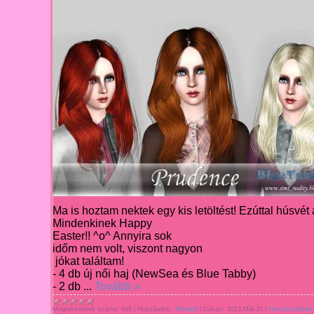
Ma is hoztam nektek egy kis letöltést
! Ez
úttal húsvét
Mindenkinek Happy
Easter!!
^
o
^ Annyira sok
időm nem volt, viszont nagyon
jókat találtam!
- 4 db
ú
j női haj (NewSea
és
Blue Tabby
)
- 2 db
...
Tovább »
Megtekintések száma:
646
|
Hozzáadta::
Mirabell
|
Dátum:
2013.Már.31
|
Hozzászólások 