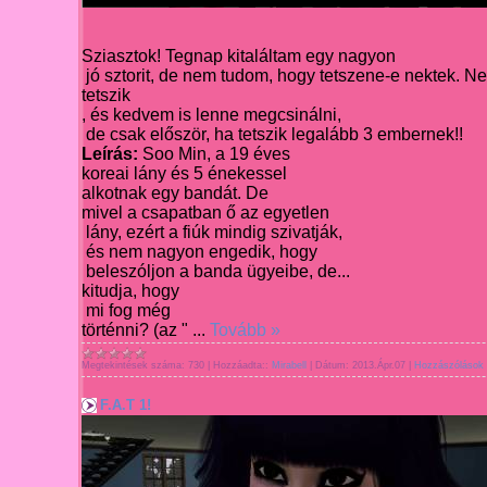
Sziasztok! Tegnap kitaláltam egy nagyon
jó szto
rit, de nem tudom, hogy tetszene
-e nektek.
Ne
tetszik
, és kedvem is lenne megcsinálni,
de csak először
, ha tets
zik legalább 3 embernek!!
Leírás:
Soo Min
, a
1
9
éves
koreai
lány
és 5 énekessel
alkotnak egy bandát. De
mivel a csapatban ő az egyetlen
lány, ezért a
fiúk mindig szivatják,
és nem nagyon engedik, hogy
beleszóljon
a banda ügyeibe, de
...
kitudja, hogy
mi fog még
történni
? (az
"
...
Tovább »
Megtekintések száma:
730
|
Hozzáadta::
Mirabell
|
Dátum:
2013.Ápr.07
|
Hozzászólások 
F.A.T 1!