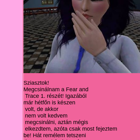
Sziasztok!
Megcsinálnam a Fear and
Trace 1. részét!
Igazából
már hétfőn is készen
volt,
de akkor
nem
volt kedvem
megcsinálni, aztán
még
is
elkezdtem, azóta
csak most fejeztem
be! Hát remélem tetszeni