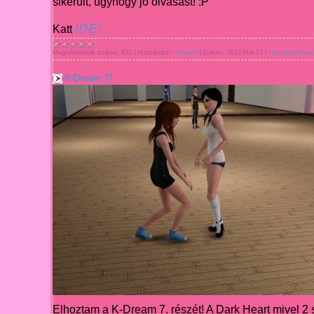
sikerült
,
úgyhogy jó olvasást! :P
IDE!
Katt
Megtekintések száma:
633
|
Hozzáadta::
Mirabell
|
Dátum:
2013.Már.27
|
Hozzászólások 
K-Dream 7!
Elhoztam a
K-Dream 7. részét! A Dark Heart mivel
2 