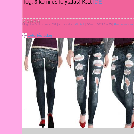
fog, 3 komi
és folytatás! Katt
IDE
Megtekintések száma:
657
|
Hozzáadta::
Mirabell
|
Dátum:
2013.Ápr.05
|
Hozzászólások 
Letöltés adag!