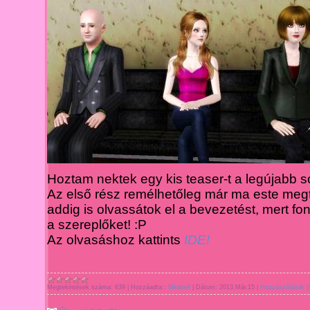
Hoztam nektek egy kis teaser-t a legújabb s
Az első rész remélhetőleg m
ár ma este megt
addig is olvassátok el a bevezetést, mert fo
a szereplőket!
:P
Az olvasáshoz kattints
IDE!
Megtekintések száma:
639
|
Hozzáadta::
Mirabell
|
Dátum:
2013.Már.15
|
Hozzászólások (