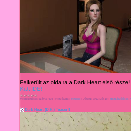
Felkerült az oldalra a Dark Heart első része!
Katt IDE!
Megtekintések száma:
616
|
Hozzáadta::
Mirabell
|
Dátum:
2013.Már.15
|
Hozzászólások (
Dark Heart (D.H.) Teaser!!