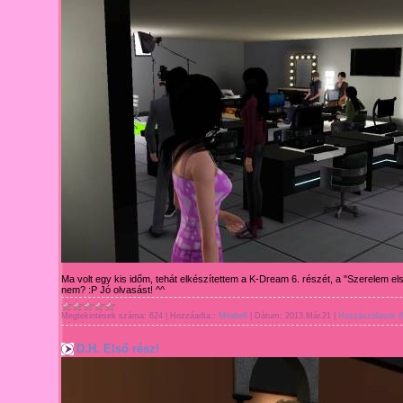
Ma volt egy kis időm, tehát elkészítettem a K-Dream 6. részét, a "Szerelem el
nem? :P Jó olvasást! ^^
Megtekintések száma:
624
|
Hozzáadta::
Mirabell
|
Dátum:
2013.Már.21
|
Hozzászólások (
D.H. Első rész!