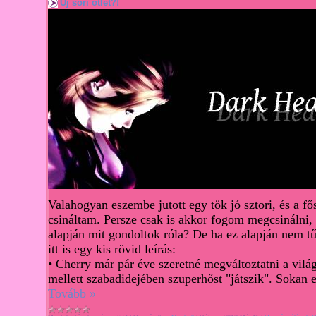
Új sori ötlet?!
Valahogyan eszembe jutott egy tök jó sztori, és a f
csináltam
. Persze csak is akkor fo
gom megcsinálni, 
alapján mit gondoltok
róla?
De ha ez alapján nem tű
i
tt is egy kis rövid leírás:
• Cherry
már pár éve szeretn
é megváltoztat
ni a vilá
mellett szabadidejében
szuperhőst "játszik". Sokan e
Tovább »