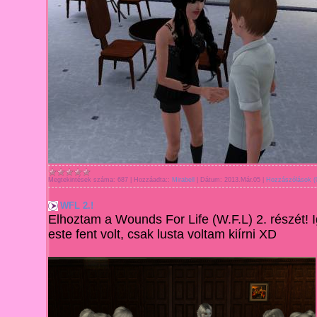
Megtekintések száma:
687
|
Hozzáadta::
Mirabell
|
Dátum:
2013.Már.05
|
Hozzászólások (
WFL 2.!
Elhoztam a Wounds For Life (W
.F.L) 2. részét!
este fent volt, csak lusta vol
tam kiírni XD