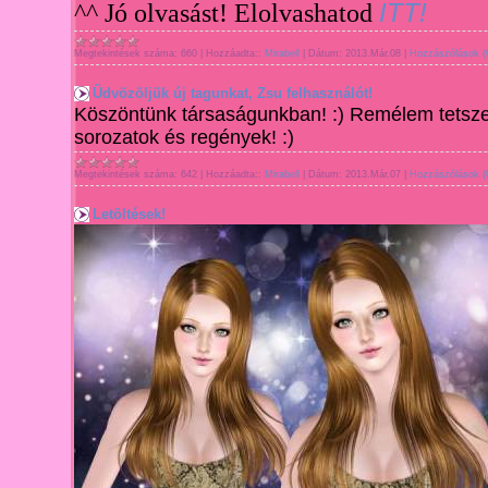
ITT!
^^ Jó olvasást! Elolvashatod
Megtekintések száma:
660
|
Hozzáadta::
Mirabell
|
Dátum:
2013.Már.08
|
Hozzászólások (
Üdvözöljük új tagunkat, Zsu felhasználót!
Köszöntünk társaságunkban! :
) Remélem tetsze
soroz
a
tok és regé
nyek! :)
Megtekintések száma:
642
|
Hozzáadta::
Mirabell
|
Dátum:
2013.Már.07
|
Hozzászólások (
Letöltések!