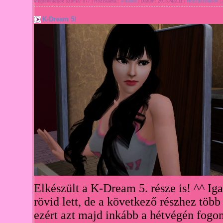
Megtekintések száma:
677
|
Hozzáadta::
Mirabell
|
Dátum:
2013.Már.11
|
Hozzászólások (
K-Dream 5!
Elkészült a
K-Dream 5. része is! ^^
I
ga
rövid lett, de
a következő ré
szhez több
ezért azt majd inkább a
hétvégén fogo