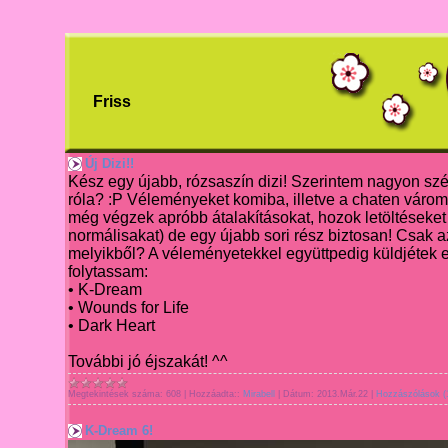
Friss
Új Dizi!!
Kész egy újabb
, rózsaszín dizi! Szerintem nagyon szép
róla? :P Véleményeket komiba, illetve a chaten váro
még végzek apróbb átalakításokat, hozok letöltéseket 
normálisakat) de egy
újabb sori rész biztosan! Csak a
melyikből? A vélem
ényetekkel együttpedig küldjétek e
folyta
ssam
:
• K-Dream
• Wounds for Life
• Dark Heart
Továb
bi jó éjszakát! ^^
Megtekintések száma:
608
|
Hozzáadta::
Mirabell
|
Dátum:
2013.Már.22
|
Hozzászólások (
K-Dream 6!