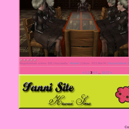
Megtekintések száma:
626
|
Hozzáadta::
Mirabell
|
Dátum:
2013.Már.04
|
Hozzászólások (
«
1
2
3
4
5
...
16
17
»
Co