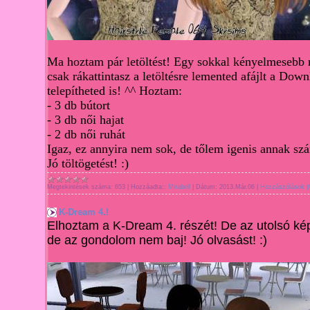
Ma ho
ztam pár letöltést! Egy sokkal kényelmes
ebb 
csak rákattintasz a letöltésre lemented afájlt a Dow
telepítheted is! ^^ Hoztam:
- 3 db bútort
- 3
db női hajat
- 2 db női ruhát
Igaz, ez annyira nem sok, de tőlem igenis annak szá
Jó töltögetést! :)
Megtekintések száma:
653
|
Hozzáadta::
Mirabell
|
Dátum:
2013.Már.06
|
Hozzászólások (
K-Dream 4.!
Elhoztam a K-Dream 4. részét! De az utolsó ké
de az gondolom nem baj! Jó olvasást! :)