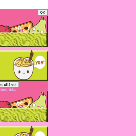
s uID-vel
lépési űrlap