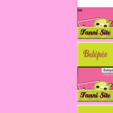
300
Belépé
Régi be