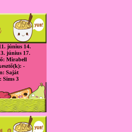
1. június 14.
3. június 17.
ő: Mirabell
esztő(k): -
n: Saját
 Sims 3