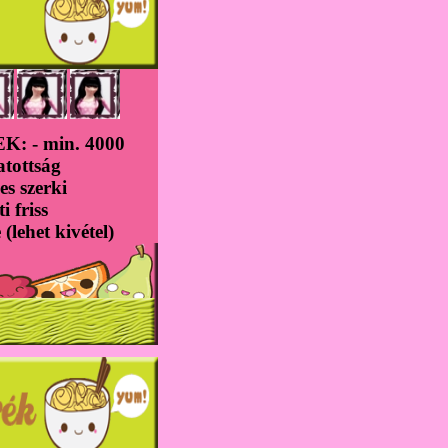
: - min. 4000
atottság
es szerki
ti friss
(lehet kivétel)