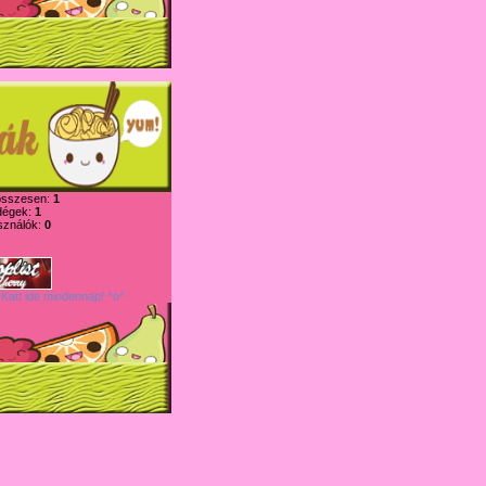
összesen:
1
dégek:
1
sználók:
0
 Katt ide mindennap! ^o^