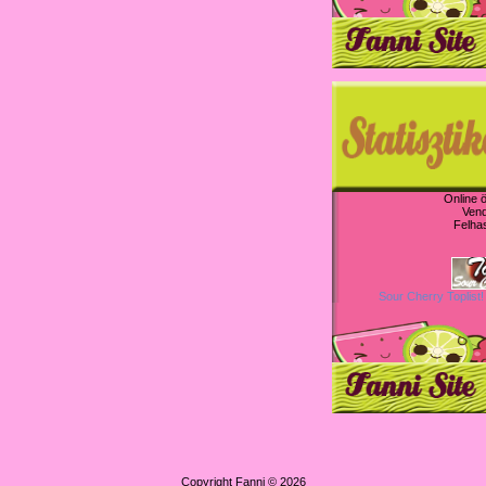
Online 
Ven
Felha
Sour Cherry Toplist!
Copyright Fanni © 2026