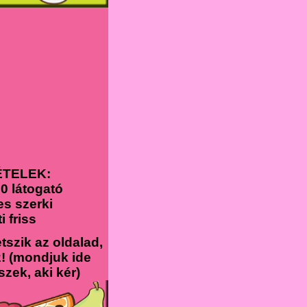
ÉTELEK:
00 látogató
es szerki
ti friss
tszik az oldalad,
! (mondjuk ide
szek, aki kér)