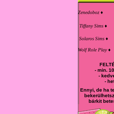
Zenedoboz ♦
Tiffany Sims ♦
Solaros Sims ♦
Wolf Role Play ♦
FELT
- min. 1
- kedv
- he
Ennyi, de ha te
bekerülhetsz
bárkit bete