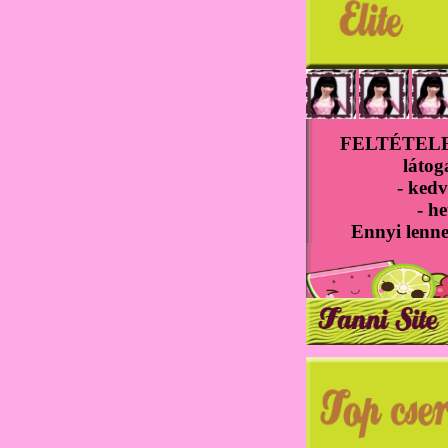
FELTÉTELEK
látog
- kedv
- he
Ennyi lenne 