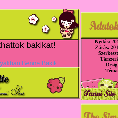
Nyitás: 201
áthattok bakikat!
Zárás: 201
Szerkeszt
Társzerk
gyakban Benne Bakik
Desig
Téma: