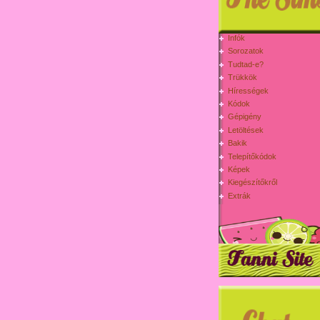
Infók
Sorozatok
Tudtad-e?
Trükkök
Hírességek
Kódok
Gépigény
Letöltések
Bakik
Telepítőkódok
Képek
Kiegészítőkről
Extrák