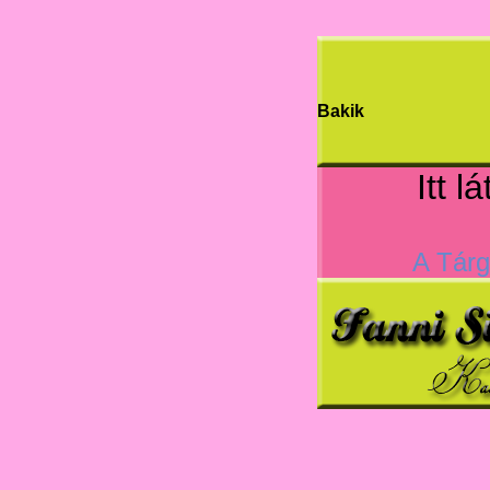
Bakik
Itt l
A Tár