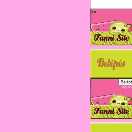
300
Belépé
Régi be