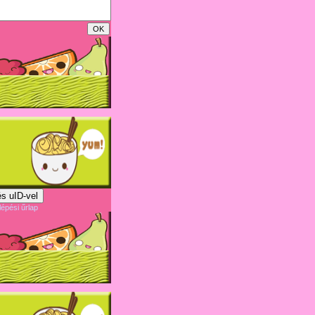
s uID-vel
lépési űrlap