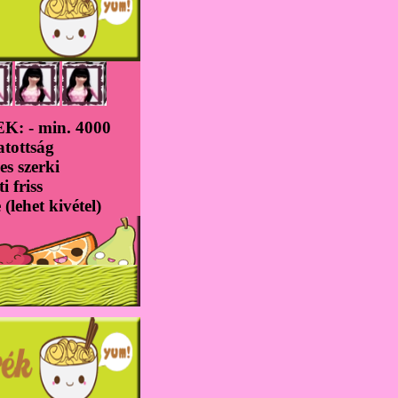
: - min. 4000
atottság
es szerki
ti friss
(lehet kivétel)