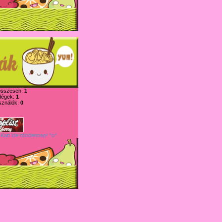
összesen:
1
dégek:
1
sználók:
0
 Katt ide mindennap! ^o^