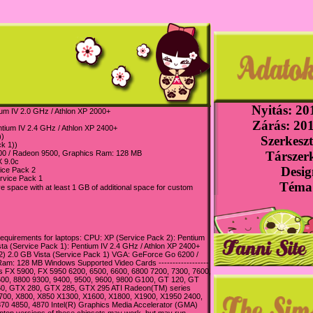
Nyitás: 201
ium IV 2.0 GHz / Athlon XP 2000+
Zárás: 201
ntium IV 2.4 GHz / Athlon XP 2400+
))
Szerkeszt
ck 1))
00 / Radeon 9500, Graphics Ram: 128 MB
Társzerk
X 9.0c
Desig
ice Pack 2
rvice Pack 1
Téma:
ve space with at least 1 GB of additional space for custom
quirements for laptops: CPU: XP (Service Pack 2): Pentium
sta (Service Pack 1): Pentium IV 2.4 GHz / Athlon XP 2400+
) 2.0 GB Vista (Service Pack 1) VGA: GeForce Go 6200 /
am: 128 MB Windows Supported Video Cards ------------------
es FX 5900, FX 5950 6200, 6500, 6600, 6800 7200, 7300, 7600,
600, 8800 9300, 9400, 9500, 9600, 9800 G100, GT 120, GT
0, GTX 280, GTX 285, GTX 295 ATI Radeon(TM) series
X700, X800, X850 X1300, X1600, X1800, X1900, X1950 2400,
870 4850, 4870 Intel(R) Graphics Media Accelerator (GMA)