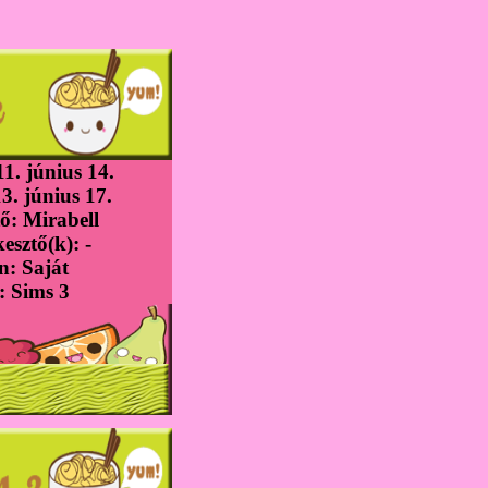
1. június 14.
3. június 17.
ő: Mirabell
esztő(k): -
n: Saját
 Sims 3