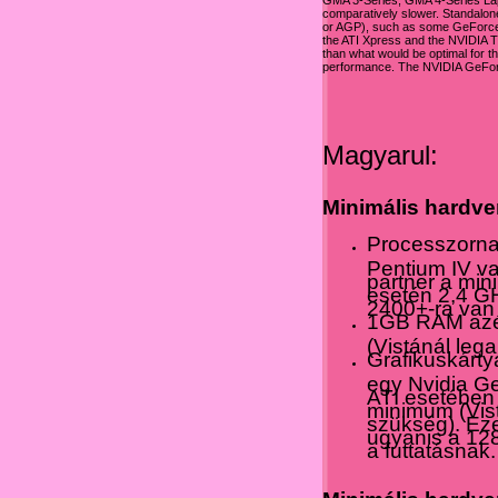
GMA 3-Series, GMA 4-Series Lap
comparatively slower. Standalone 
or AGP), such as some GeForce F
the ATI Xpress and the NVIDIA Tu
than what would be optimal for 
performance. The NVIDIA GeForc
Magyarul:
Minimális hardve
Processzorna
Pentium IV v
partner a min
esetén 2,4 G
2400+-ra van
1GB RAM azért
(Vistánál lega
Grafikuskárt
egy Nvidia Ge
ATI esetében 
minimum (Vist
szükség). Eze
ugyanis a 128
a futtatásnak.