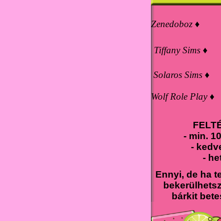
Zenedoboz ♦
Tiffany Sims ♦
Solaros Sims ♦
Wolf Role Play ♦
FELT
- min. 1
- kedv
- he
Ennyi, de ha te
bekerülhetsz
bárkit bete