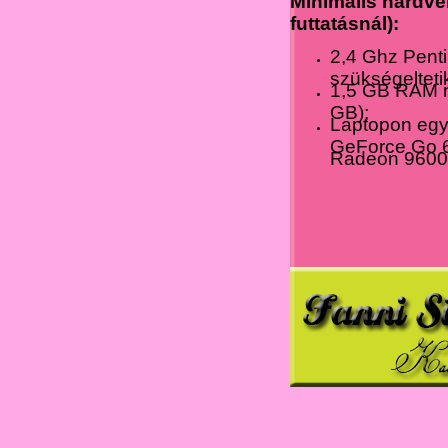
Minimális hardve
futtatásnál):
2,4 Ghz Pent
szükségeltetik
1,5 GB RAM né
GB);
Laptopon egy
GeForce Go 6
Radeon 9600 