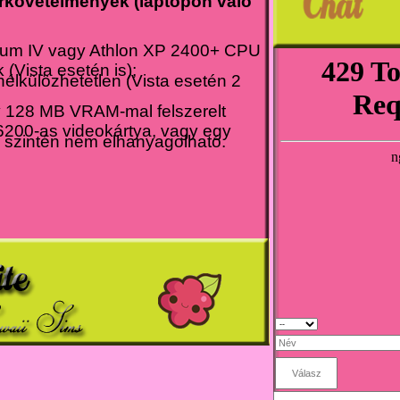
rkövetelmények (laptopon való
ium IV vagy Athlon XP 2400+ CPU
 (Vista esetén is);
lkülözhetetlen (Vista esetén 2
 128 MB VRAM-mal felszerelt
200-as videokártya, vagy egy
szintén nem elhanyagolható.