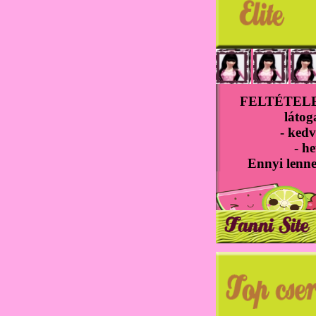
FELTÉTELEK
látog
- kedv
- he
Ennyi lenne 