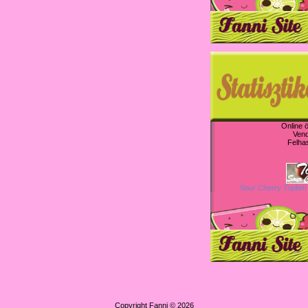
Online 
Ven
Felha
Sour Cherry Toplist!
Copyright Fanni © 2026