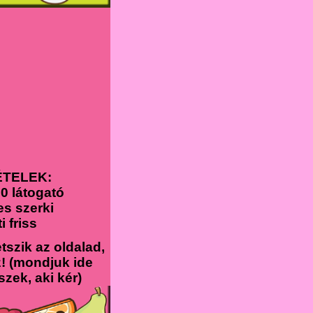
ÉTELEK:
00 látogató
es szerki
ti friss
tszik az oldalad,
! (mondjuk ide
szek, aki kér)