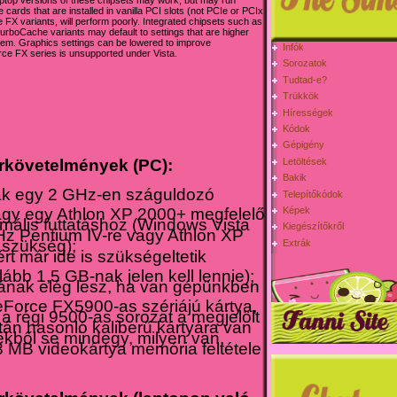
top versions of these chipsets may work, but may run
cards that are installed in vanilla PCI slots (not PCIe or PCIx
X variants, will perform poorly. Integrated chipsets such as
rboCache variants may default to settings that are higher
them. Graphics settings can be lowered to improve
Infók
e FX series is unsupported under Vista.
Sorozatok
Tudtad-e?
Trükkök
Hírességek
Kódok
Gépigény
Letöltések
rkövetelmények (PC):
Bakik
k egy 2 GHz-en száguldozó
Telepítőkódok
agy egy Athlon XP 2000+ megfelelő
Képek
imális futtatáshoz (Windows Vista
Kiegészítőkről
Hz Pentium IV-re vagy Athlon XP
 szükség);
Extrák
 már ide is szükségeltetik
lább 1,5 GB-nak jelen kell lennie);
yának elég lesz, ha van gépünkben
Force FX5900-as szériájú kártya,
a régi 9500-as sorozat a megjelölt
án hasonló kaliberű kártyára van
kből se mindegy, milyen van,
 MB videokártya memória feltétele