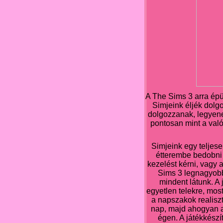
A The Sims 3 arra épül
Simjeink éljék dolg
dolgozzanak, legyenek
pontosan mint a való
Simjeink egy teljese
étterembe bedobni 
kezelést kérni, vagy 
Sims 3 legnagyobb 
mindent látunk. A
egyetlen telekre, mos
a napszakok realiszt
nap, majd ahogyan a
égen. A játékkész