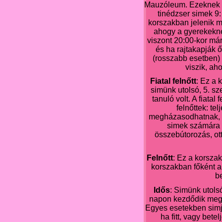
Mauzóleum. Ezeknek a 
tinédzser simek 9:
korszakban jelenik m
ahogy a gyerekeknél
viszont 20:00-kor má
és ha rajtakapják 
(rosszabb esetben)
viszik, ah
Fiatal felnőtt
: Ez a 
simünk utolsó, 5. sz
tanuló volt. A fiatal
felnőttek: te
megházasodhatnak, gy
simek számára 
összebútorozás, ot
Felnőtt
: Ez a korsza
korszakban főként a
b
Idős
: Simünk utols
napon kezdődik meg, 
Egyes esetekben simj
ha fitt, vagy bet