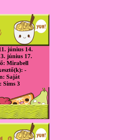
1. június 14.
3. június 17.
ő: Mirabell
esztő(k): -
n: Saját
 Sims 3