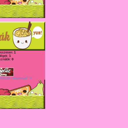
összesen:
1
dégek:
1
sználók:
0
 Katt ide mindennap! ^o^