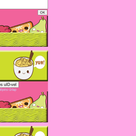
s uID-vel
lépési űrlap