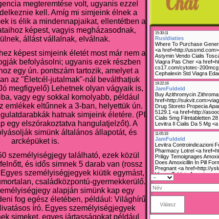
gencia megteremtése volt, ugyanis ezzel
elkeznie kell. Amíg mi simjeink élnek a
 is élik a mindennapjaikat, ellentétben a
zataihoz képest, vagyis megházasodnak,
ülnek, állást vállalnak, elválnak.
hez képest simjeink életét most már nem a
fogják befolyásolni; ugyanis ezek részben
hoz egy ún. pontszám tartozik, amelyet a
n az "Életcél-jutalmak"-nál beválthatjuk
 Jó megfigyelő) Lehetnek olyan vágyaik is,
iba, vagy egy sokkal komolyabb, például
Az emlékek eltűnnek a 3-ban, helyettük ún.
gulatdarabkák hatnak simjeink életére. (Pl.
ap egy elszórakoztatva hangulatjelzőt). A
lyásolják simünk általános állapotát, és
arcképüket is.
50 személyiségjegy található, ezek közül
- felnőtt, és idős simnek 5 darab van (rossz
. Egyes személyiségjegyek kiütik egymást,
umortalan, családközpontú-gyermekkerülő.
személyiségjegy alapján simünk kap egy
deni fog egész életében, például: Világhírű
Hivatásos író. Egyes személyiségjegyek
ek simeket, egyes jártasságokat például