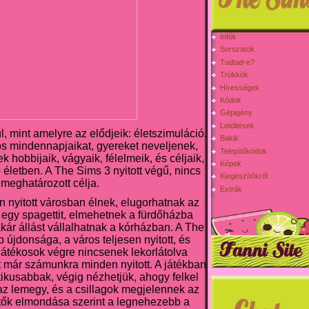
Infók
Sorozatok
Tudtad-e?
Trükkök
Hírességek
Kódok
Gépigény
Letöltések
, mint amelyre az elődjeik: életszimuláció.
Bakik
os mindennapjaikat, gyereket neveljenek,
Telepítőkódok
 hobbijaik, vágyaik, félelmeik, és céljaik,
Képek
 életben. A The Sims 3 nyitott végű, nincs
Kiegészítőkről
meghatározott célja.
Extrák
n nyitott városban élnek, elugorhatnak az
egy spagettit, elmehetnek a fürdőházba
akár állást vállalhatnak a kórházban. A The
újdonsága, a város teljesen nyitott, és
 játékosok végre nincsenek lekorlátolva
t már számunkra minden nyitott. A játékban
ikusabbak, végig nézhetjük, ahogy felkel
z lemegy, és a csillagok megjelennek az
ítők elmondása szerint a legnehezebb a