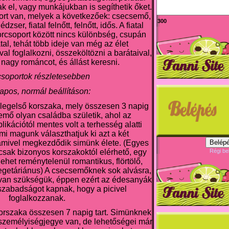
k el, vagy munkájukban is segíthetik őket.
ort van, melyek a következőek: csecsemő,
300
dzser, fiatal felnőtt, felnőtt, idős. A fiatal
 korcsoport között nincs különbség, csupán
al, tehát több ideje van még az élet
l foglalkozni, összeköltözni a barátaival,
 nagy románcot, és állást keresni.
soportok részletesebben
apos, normál beállításon:
 legelső korszaka, mely összesen 3 napig
semő olyan családba születik, ahol az
kációtól mentes volt a terhesség alatti
mi magunk választhatjuk ki azt a két
amivel megkezdődik simünk élete. (Egyes
Belépé
sak bizonyos korszakoktól elérhető, egy
Régi be
ehet reménytelenül romantikus, flörtölő,
egetáriánus) A csecsemőknek sok alvásra,
e van szükségük, éppen ezért az édesanyák
szabadságot kapnak, hogy a picivel
foglalkozzanak.
korszaka összesen 7 napig tart. Simünknek
személyiségjegye van, de lehetőségei már