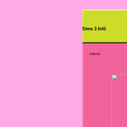
Sims 3 Infó
A B