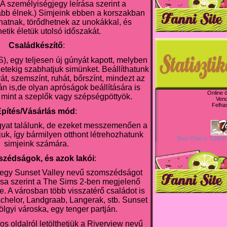
(A személyiségjegy leírása szerint a
ább élnek.) Simjeink ebben a korszakban
hatnak, törődhetnek az unokákkal, és
etik életük utolsó időszakát.
Családkészítő
:
), egy teljesen új gúnyát kapott, melyben
tekig szabhatjuk simünket. Beállíthatunk
rát, szemszínt, ruhát, bőrszínt, mindezt az
n is,de olyan apróságok beállítására is
Online 
, mint a szeplők vagy szépségpöttyök.
Ven
Felha
Építés/Vásárlás mód
:
gyat találunk, de ezeket messzemenően a
juk, így bármilyen otthont létrehozhatunk
Sour Cherry Toplist!
simjeink számára.
zédságok, és azok lakói
:
 egy Sunset Valley nevű szomszédságot
rása szerint a The Sims 2-ben megjelenő
. A városban több visszatérő családot is
achelor, Landgraab, Langerak, stb. Sunset
ölgyi városka, egy tenger partján.
os oldalról letölthetjük a Riverview nevű