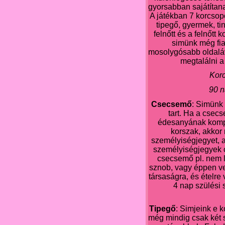
gyorsabban sajátítana
A játékban 7 korcsop
tipegő, gyermek, tiné
felnőtt és a felnőtt
simünk még fiat
mosolygósabb oldaláva
megtalálni a
Korc
90 n
Csecsemő
: Simünk
tart. Ha a csec
édesanyának kompli
korszak, akkor 
személyiségjegyet, 
személyiségjegyek c
csecsemő pl. nem l
sznob, vagy éppen v
társaságra, és ételr
4 nap szülési 
Tipegő
: Simjeink e 
még mindig csak két 