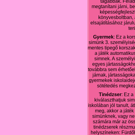
tágabbak. Felad
megtanítani járni, b
képességfejleszt
könyvesboltban, 
elsajátításához jár
ter
Gyermek
: Ez a kor
simünk 3. személyisé
mentes tipegő korszak
a játék automatiku
simnek. A személyi
egyes jártasságokh
továbbra sem érhetőe
járnak, jártasságoka
gyermekek iskolaideje 9
sötétedés megkez
Tinédzser
: Ez a
kiválaszthatjuk si
iskolában jól tanult, 
meg, akkor a játék
simünknek, vagy ne
számára már az öss
tinédzserek részmun
helyszíneken: Fürdőh