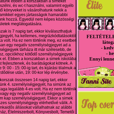
atunk ebben a korszakban a simeket
eszélni, és wc-t használni, valamint egyéb
ő könyveket is vásárolhatunk nekik a
amikkel egyes jártasságok hamarabbi
ulunk hozzá. Egyedül nem képes közösségi
ületek meglátogatására.
szak is 7 napig tart, ekkor kiválaszthatjuk
gjegyét, ha kellemes, megrázkódtatásoktól
FELTÉTELEK
a volt. Ha ez nem történik meg, ez esetben
látog
san egy negatív személyiségjegyet ad a
- kedv
ségjegyek tárháza itt már szélesebb, de
- he
oz, opciókhoz kötődő személyiségjegyek
Ennyi lenne 
k el. Ebben a korszakban a simek iskolába
t fejlesztenek, és barátságokat kötnek. A
: 00 - 15: 00-ig tart, és kijárási tilalmuk a
dődése után, 19: 00-kor lép érvénybe.
 korszak összesen 14 napig tart, ekkor
münk 4. személyiségjegyét, ha simünk az
átlaga legalább 4-es volt. Ha ez nem történik
 vagy egy negatív személyiségjegyet ad
m kap személyiségjegyet. Ekkor a simek
zes személyiségjegy elérhetővé válik. A
kaidős állásokat vállalhatnak az alábbi
áz, Élelmiszerbolt, Könyvesbolt, Temetői