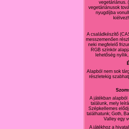
vegetáriánus. 
vegetáriánusok tov
nyugdíjba vonul
kiélvezh
A családkészítő (CAS
messzemenően részle
neki megfelelő frizu
RGB színkör alapjá
lehetőség nyílik
Alapból nem sok tár
részletekig szabhat
Szoms
A játékban alapból
találunk, mely leí
Szépkellemes elődje
találhatunk; Goth, B
Valley egy v
A játékhoz a hivatal