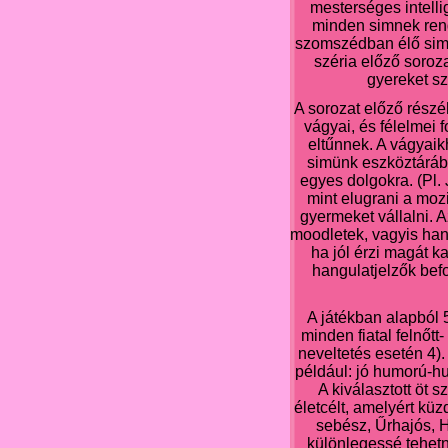
mesterséges intelli
minden simnek rend
szomszédban élő simek
széria előző soro
gyereket sz
A sorozat előző részé
vágyai, és félelmei 
eltűnnek. A vágyaik
simünk eszköztárába
egyes dolgokra. (Pl.
mint elugrani a moz
gyermeket vállalni. 
moodletek, vagyis han
ha jól érzi magát k
hangulatjelzők befo
A játékban alapból 
minden fiatal felnőtt
neveltetés esetén 4)
például: jó humorú-h
A kiválasztott öt 
életcélt, amelyért küz
sebész, Űrhajós, 
különlegessé tehetn