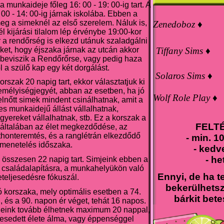
munkaideje főleg 16: 00 - 19: 00-ig tart. A
 00 - 14: 00-ig járnak iskolába. Ebben a
eg a simeknél az első szerelem. Náluk is,
Zenedoboz ♦
 kijárási tilalom lép érvénybe 19:00-kor
r a rendőrség is elkezd utánuk szaladgálni
őket, hogy éjszaka járnak az utcán akkor
Tiffany Sims ♦
 beviszik a Rendőrőrse, vagy pedig haza
ol a szülő kap egy két dorgálást.
Solaros Sims ♦
korszak 20 napig tart, ekkor választatjuk ki
emélyiségjegyét, abban az esetben, ha jó
Wolf Role Play ♦
 felnőtt simek mindent csinálhatnak, amit a
ljes munkaidejű állást vállalhatnak,
ereket vállalhatnak, stb. Ez a korszak a
FELT
általában az élet megkezdődése, az
thonteremtés, és a ranglétrán elkezdődő
- min. 1
menetelés időszaka.
- kedv
- he
k összesen 22 napig tart. Simjeink ebben a
 családalapításra, a munkahelyükön való
Ennyi, de ha te
eteljesedésre fókuszál.
bekerülhetsz
ó korszaka, mely optimális esetben a 74.
bárkit bete
és a 90. napon ér véget, tehát 16 napos.
eink tovább élhetnek maximum 20 nappal,
eljesedett élete álma, vagy éppenséggel