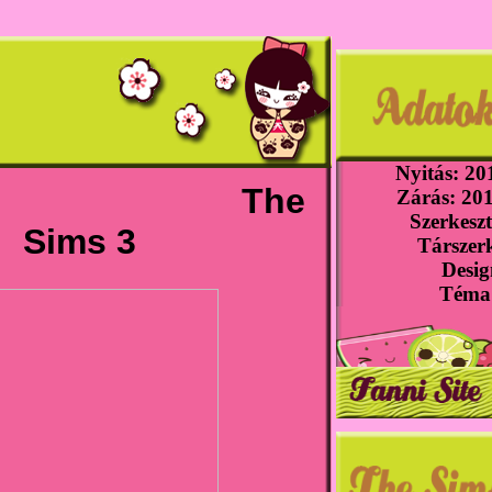
Nyitás: 201
The
Zárás: 201
orító
Szerkeszt
Sims 3
Társzerk
Desig
Téma: