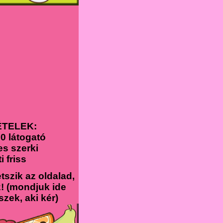
ÉTELEK:
00 látogató
es szerki
ti friss
tszik az oldalad,
! (mondjuk ide
szek, aki kér)