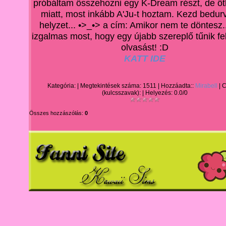
prób
áltam összeho
zni egy K-Dream részt, de ö
miatt, most inkább A
'Ju-t hoztam. Kezd
bedurv
h
elyzet... •
>_•> a cím: Amikor nem te döntesz..
izgalmas
most, hogy egy újabb szereplő tűnik fel
olvasást! :D
KATT IDE
Kategória:
| Megtekintések száma: 1511 | Hozzáadta::
Mirabell
| 
(kulcsszavak): | Helyezés:
0.0
/
0
Összes hozzászólás:
0