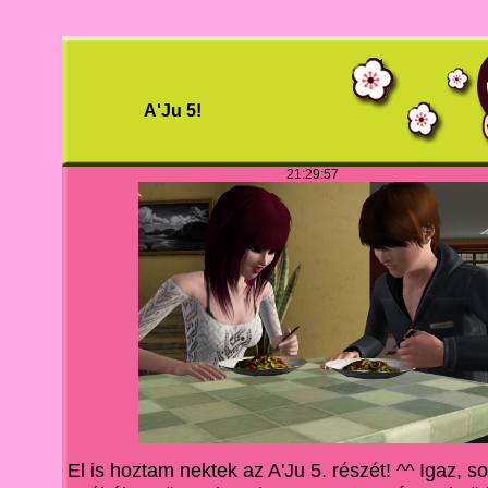
A'Ju 5!
21:29:57
El is hoztam nektek az A'Ju 5. részét! ^^ Igaz, s