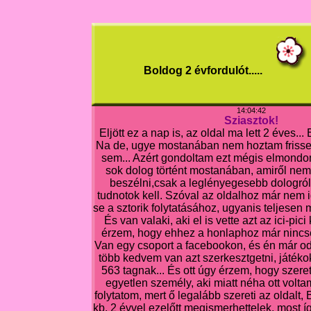
Boldog 2 évfordulót.....
14:04:42
Sziasztok!
Eljött ez a nap is, az oldal ma lett 2 éves... 
Na de, ugye mostanában nem hoztam frisset,
sem... Azért gondoltam ezt mégis elmondom
sok dolog történt mostanában, amiről nem
beszélni,csak a leglényegesebb dologról,
tudnotok kell. Szóval az oldalhoz már nem
se a sztorik folytatásához, ugyanis teljesen
És van valaki, aki el is vette azt az ici-pic
érzem, hogy ehhez a honlaphoz már nincs
Van egy csoport a facebookon, és én már od
több kedvem van azt szerkesztgetni, játékok
563 tagnak... És ott úgy érzem, hogy szere
egyetlen személy, aki miatt néha ott volta
folytatom, mert ő legalább szereti az oldalt,
kb. 2 évvel ezelőtt megismerhettelek, most 