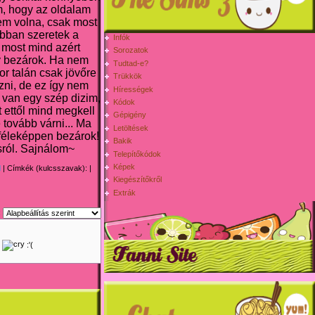
m, hogy az oldalam
tem volna, csak most
obban szeretek a
Infók
 most mind azért
Sorozatok
y bezárok. Ha nem
Tudtad-e?
or talán csak jövőre
Trükkök
zni, de ez így nem
Hírességek
 van egy szép dizim,
Kódok
t ettől mind megkell
Gépigény
tovább várni... Ma
Letöltések
féleképpen bezárok!
Bakik
sról. Sajnálom~
Telepítőkódok
Képek
l
| Címkék (kulcsszavak): |
Kiegészítőkről
Extrák
:
(
:'(