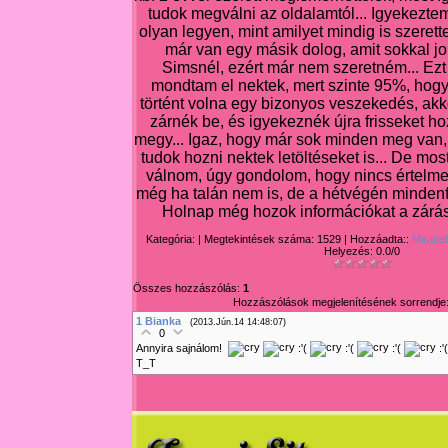
tudok megválni az oldalamtól... Igyekezte
olyan legyen, mint amilyet mindig is szeret
már van egy másik dolog, amit sokkal j
Simsnél, ezért már nem szeretném... Ezt
mondtam el nektek, mert szinte 95%, hog
történt volna egy bizonyos veszekedés, akk
zárnék be, és igyekeznék újra frisseket ho
megy... Igaz, hogy már sok minden meg van,
tudok hozni nektek letöltéseket is... De mos
válnom, úgy gondolom, hogy nincs értelme 
még ha talán nem is, de a hétvégén minden
Holnap még hozok információkat a zárá
Kategória:
| Megtekintések száma: 1529 | Hozzáadta::
Mirabel
Helyezés:
0.0
/
0
Összes hozzászólás:
1
Hozzászólások megjelenítésének sorrendje
1
Bianka
(2013.Jún.14 14:48:07)
0
Annyira sajnálom!
:'(
:'(
:'(
:'
T_T