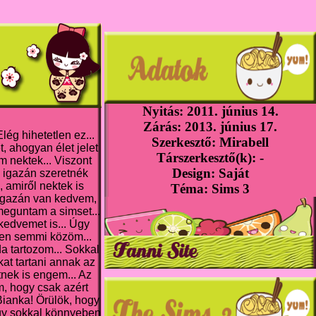
Nyitás: 2011. június 14.
Zárás: 2013. június 17.
Elég hihetetlen ez...
Szerkesztő: Mirabell
 ahogyan élet jelet
Társzerkesztő(k): -
 nektek... Viszont
Design: Saját
 igazán szeretnék
 amiről nektek is
Téma: Sims 3
 igazán van kedvem,
 meguntam a simset...
i kedvemet is... Úgy
en semmi közöm...
a tartozom... Sokkal
at tartani annak az
tnek is engem... Az
m, hogy csak azért
 Bianka! Örülök, hogy
így sokkal könnyeben