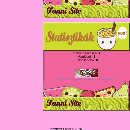
Online összesen:
1
Vendégek:
1
Felhasználók:
0
Sour Cherry Toplist! Katt ide mindennap! ^o^
Copyright Fanni © 2026